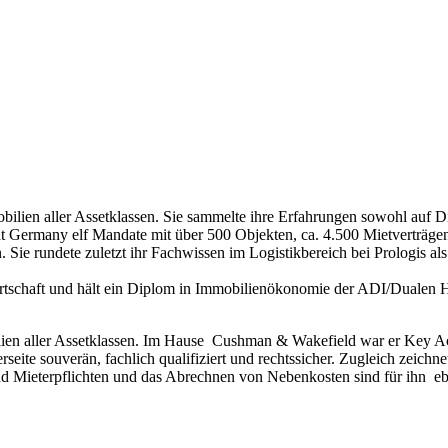
lien aller Assetklassen. Sie sammelte ihre Erfahrungen sowohl auf Die
Germany elf Mandate mit über 500 Objekten, ca. 4.500 Mietverträgen
. Sie rundete zuletzt ihr Fachwissen im Logistikbereich bei Prologis
tschaft und hält ein Diplom in Immobilienökonomie der ADI/Dualen Ho
lien aller Assetklassen. Im Hause Cushman & Wakefield war er Key Ac
eite souverän, fachlich qualifiziert und rechtssicher. Zugleich zeichne
 Mieterpflichten und das Abrechnen von Nebenkosten sind für ihn ebe